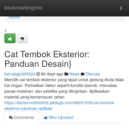
Home
bookmarkinginfo
Togg
navi
Home
1
Cat Tembok Eksterior:
Panduan Desain}
barrybgjy300524
86 days ago
News
Discuss
Memilih cat tembok eksterior yang tepat untuk gedung Anda tidak
hal ringan. Perhatikan faktor seperti kondisi daerah, intensitas
panas matahari, dan estetika yang diinginkan. Aplikasikan
material yang kemampuan tahan
https://declanrvrt630026.jaiblogs.com/68251528/cat-tembok-
eksterior-panduan-aplikasi
Comments
Who Upvoted