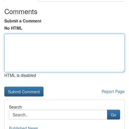
Comments
Submit a Comment
No HTML
HTML is disabled
Report Page
Search
Go
Published News