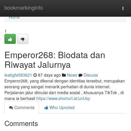
Home
bookmarkinginfo
Togg
navi
Home
1
Emperor268: Biodata dan
Riwayat Jalurnya
leabgfa583621
87 days ago
News
Discuss
Emperor268, yang dikenal dengan identitas tersebut, merupakan
seorang yang sangat menarik perhatian di dunia internet.
Perjalanan jalur dimulai dari media sosial , khususnya TikTok , di
mana ia berhasil
https://www.shorturl.at/unUsy
Comments
Who Upvoted
Comments