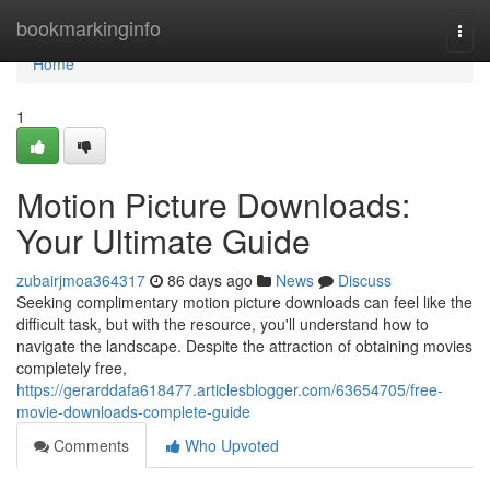
Home
bookmarkinginfo
Togg
navi
Home
1
Motion Picture Downloads:
Your Ultimate Guide
zubairjmoa364317
86 days ago
News
Discuss
Seeking complimentary motion picture downloads can feel like the
difficult task, but with the resource, you'll understand how to
navigate the landscape. Despite the attraction of obtaining movies
completely free,
https://gerarddafa618477.articlesblogger.com/63654705/free-
movie-downloads-complete-guide
Comments
Who Upvoted