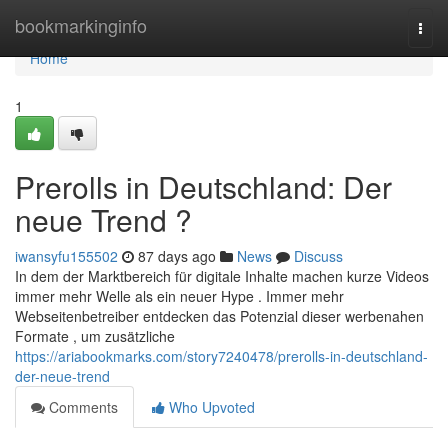
Home
bookmarkinginfo
Togg
navi
Home
1
Prerolls in Deutschland: Der
neue Trend ?
iwansyfu155502
87 days ago
News
Discuss
In dem der Marktbereich für digitale Inhalte machen kurze Videos
immer mehr Welle als ein neuer Hype . Immer mehr
Webseitenbetreiber entdecken das Potenzial dieser werbenahen
Formate , um zusätzliche
https://ariabookmarks.com/story7240478/prerolls-in-deutschland-
der-neue-trend
Comments
Who Upvoted