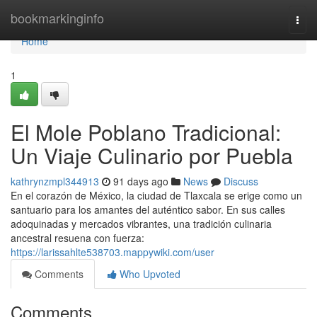
Home
bookmarkinginfo
Togg
navi
Home
1
El Mole Poblano Tradicional:
Un Viaje Culinario por Puebla
kathrynzmpl344913
91 days ago
News
Discuss
En el corazón de México, la ciudad de Tlaxcala se erige como un
santuario para los amantes del auténtico sabor. En sus calles
adoquinadas y mercados vibrantes, una tradición culinaria
ancestral resuena con fuerza:
https://larissahlte538703.mappywiki.com/user
Comments
Who Upvoted
Comments