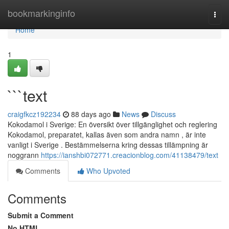
Home
bookmarkinginfo
Togg
navi
Home
1
```text
craigfkcz192234
88 days ago
News
Discuss
Kokodamol i Sverige: En översikt över tillgänglighet och reglering
Kokodamol, preparatet, kallas även som andra namn , är inte
vanligt i Sverige . Bestämmelserna kring dessas tillämpning är
noggrann
https://ianshbi072771.creacionblog.com/41138479/text
Comments
Who Upvoted
Comments
Submit a Comment
No HTML