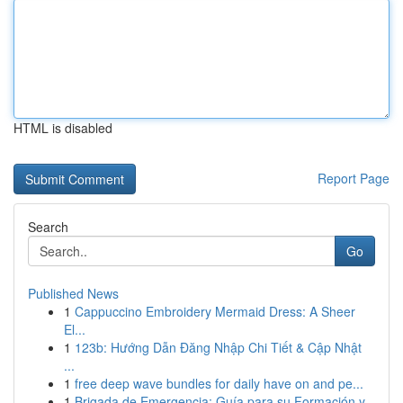
HTML is disabled
Report Page
Search
Go
Published News
1
Cappuccino Embroidery Mermaid Dress: A Sheer
El...
1
123b: Hướng Dẫn Đăng Nhập Chi Tiết & Cập Nhật
...
1
free deep wave bundles for daily have on and pe...
1
Brigada de Emergencia: Guía para su Formación y...