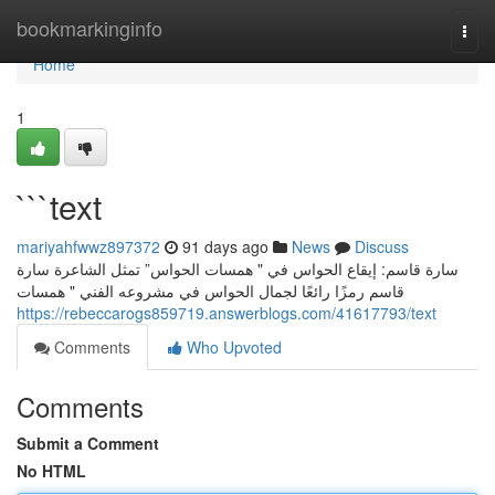
Home
bookmarkinginfo
Togg
navi
Home
1
```text
mariyahfwwz897372
91 days ago
News
Discuss
سارة قاسم: إيقاع الحواس في " همسات الحواس” تمثل الشاعرة سارة
قاسم رمزًا رائعًا لجمال الحواس في مشروعه الفني " همسات
https://rebeccarogs859719.answerblogs.com/41617793/text
Comments
Who Upvoted
Comments
Submit a Comment
No HTML