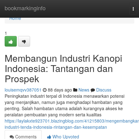
Home
bookmarkinginfo
To
nav
Home
1
Membangun Industri Kanopi
Indonesia: Tantangan dan
Prospek
louisemqvv387051
88 days ago
News
Discuss
Peningkatan industri terpal di Indonesia menawarkan potensi
yang menjanjikan, namun juga menghadapi hambatan yang
penting. Salah hambatan utama adalah kurangnya akses ke
peralatan pembuatan yang modern serta kualitas
https://laylakxte923701.blazingblog.com/41215803/mengembangka
industri-tenda-indonesia-rintangan-dan-kesempatan
Comments
Who Upvoted