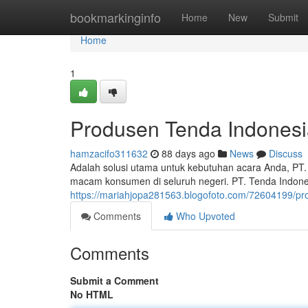
Home
bookmarkinginfo
Home
New
Submit
Home
1
Produsen Tenda Indonesi
hamzacifo311632
88 days ago
News
Discuss
Adalah solusi utama untuk kebutuhan acara Anda, PT
macam konsumen di seluruh negeri. PT. Tenda Indon
https://mariahjopa281563.blogofoto.com/72604199/pr
Comments
Who Upvoted
Comments
Submit a Comment
No HTML