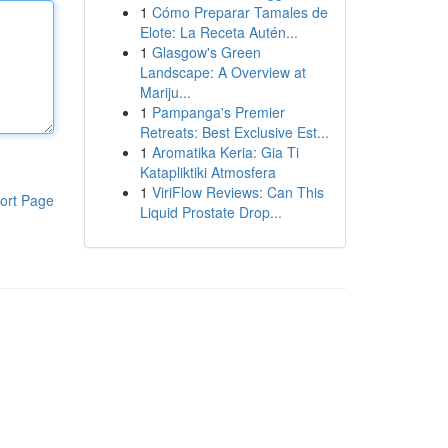
1
Cómo Preparar Tamales de
Elote: La Receta Autén...
1
Glasgow's Green
Landscape: A Overview at
Mariju...
1
Pampanga's Premier
Retreats: Best Exclusive Est...
1
Aromatika Keria: Gia Ti
Katapliktiki Atmosfera
1
ViriFlow Reviews: Can This
ort Page
Liquid Prostate Drop...