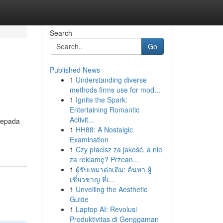
Search
Go
Published News
1
Understanding diverse
methods firms use for mod...
1
Ignite the Spark:
Entertaining Romantic
Activit...
kepada
1
HH88: A Nostalgic
Examination
1
Czy płacisz za jakość, a nie
za reklamę? Przean...
1
ผู้รับเหมาต่อเติม: ค้นหา ผู้
เชี่ยวชาญ ที่เ...
1
Unveiling the Aesthetic
Guide
1
Laptop AI: Revolusi
Produktivitas di Genggaman