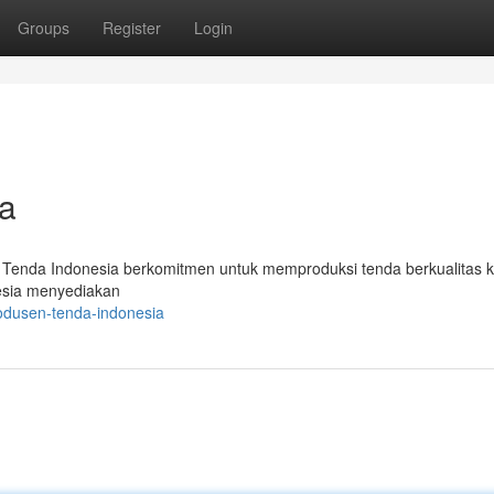
Groups
Register
Login
a
. Tenda Indonesia berkomitmen untuk memproduksi tenda berkualitas 
esia menyediakan
odusen-tenda-indonesia