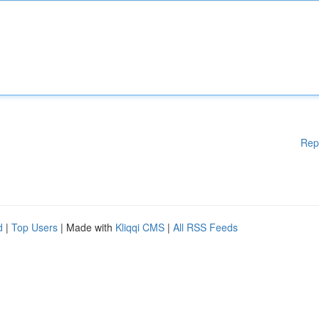
Rep
d
|
Top Users
| Made with
Kliqqi CMS
|
All RSS Feeds