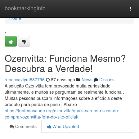
Home
bookmarkinginfo
Togg
navi
Home
1
Ozenvitta: Funciona Mesmo?
Descubra a Verdade!
rebeccavtym587796
87 days ago
News
Discuss
A solução Ozenvitta tem provocado muita curiosidade
ultimamente, e muitos se perguntam se realmente funciona .
Muitas pessoas buscam informações sobre a eficácia deste
produto para perda de peso . Abaixo
https://fontedasaude.org/ozenvitta/quais-sao-os-riscos-de-
comprar-ozenvitta-fora-do-site-oficial/
Comments
Who Upvoted