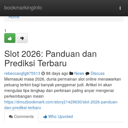
Home
bookmarkinginfo
Togg
navi
Home
1
Slot 2026: Panduan dan
Prediksi Terbaru
rebeccavgfg875513
88 days ago
News
Discuss
Memasuki masa 2026, dunia permainan slot online menawarkan
peluang terkini bagi banyak penggemar judi. Artikel ini akan
mengulas tips lengkap dan perkiraan paling anyar mengenai
perkembangan mesin
https://dmozbookmark.com/story21429630/slot-2026-panduan-
dan-prediksi-terbaru
Comments
Who Upvoted