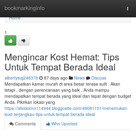
Home
bookmarkinginfo
Togg
navi
Home
1
Mengincar Kost Hemat: Tips
Untuk Tempat Berada Ideal
albertyeqj248378
87 days ago
News
Discuss
Mendapatkan kamar murah di area besar terasa sulit . Akan
tetapi , dengan perencanaan yang baik , Anda mampu
mendapatkan tempat berada yang ideal dan tepat dengan budget
Anda. Pikirkan lokasi yang
https://aliviaixmx114944.bloggosite.com/49081151/menemukan-
kost-terjangkau-tips-untuk-tempat-berada-ideal
Comments
Who Upvoted