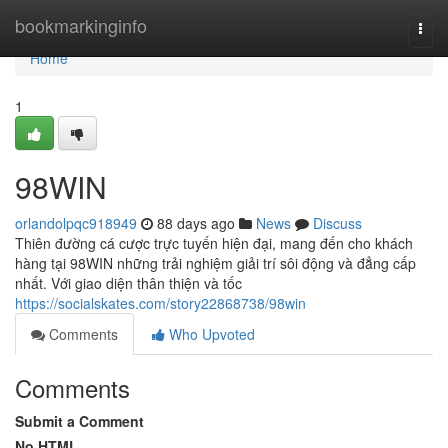
Home
bookmarkinginfo
Togg
navi
Home
1
98WIN
orlandolpqc918949
88 days ago
News
Discuss
Thiên đường cá cược trực tuyến hiện đại, mang đến cho khách
hàng tại 98WIN những trải nghiệm giải trí sôi động và đẳng cấp
nhất. Với giao diện thân thiện và tốc
https://socialskates.com/story22868738/98win
Comments
Who Upvoted
Comments
Submit a Comment
No HTML