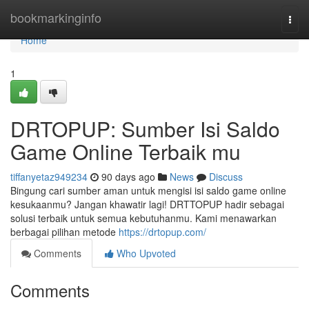
Home
bookmarkinginfo
Togg
navi
Home
1
DRTOPUP: Sumber Isi Saldo
Game Online Terbaik mu
tiffanyetaz949234
90 days ago
News
Discuss
Bingung cari sumber aman untuk mengisi isi saldo game online
kesukaanmu? Jangan khawatir lagi! DRTTOPUP hadir sebagai
solusi terbaik untuk semua kebutuhanmu. Kami menawarkan
berbagai pilihan metode
https://drtopup.com/
Comments
Who Upvoted
Comments