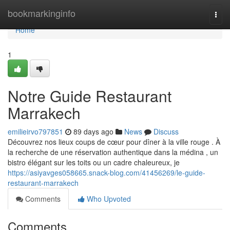
Home
bookmarkinginfo
Togg
navi
Home
1
Notre Guide Restaurant
Marrakech
emilieirvo797851
89 days ago
News
Discuss
Découvrez nos lieux coups de cœur pour dîner à la ville rouge . À
la recherche de une réservation authentique dans la médina , un
bistro élégant sur les toits ou un cadre chaleureux, je
https://asiyavges058665.snack-blog.com/41456269/le-guide-
restaurant-marrakech
Comments
Who Upvoted
Comments