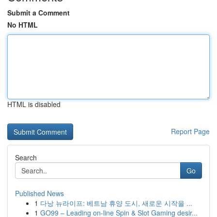
Submit a Comment
No HTML
HTML is disabled
Report Page
Search
Go
Published News
1
다낭 뉴라이프: 베트남 휴양 도시, 새로운 시작을 ...
1
GO99 – Leading on-line Spin & Slot Gaming desir...