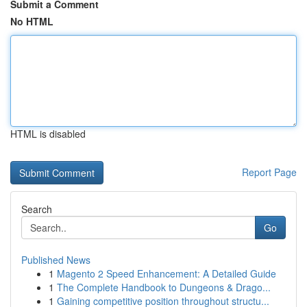
Submit a Comment
No HTML
HTML is disabled
Report Page
Search
Go
Published News
1
Magento 2 Speed Enhancement: A Detailed Guide
1
The Complete Handbook to Dungeons & Drago...
1
Gaining competitive position throughout structu...