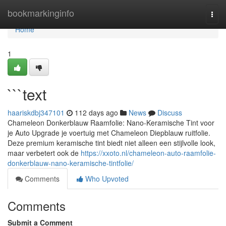
Home
bookmarkinginfo
Togg
navi
Home
1
```text
haariskdbj347101
112 days ago
News
Discuss
Chameleon Donkerblauw Raamfolie: Nano-Keramische Tint voor
je Auto Upgrade je voertuig met Chameleon Diepblauw ruitfolie.
Deze premium keramische tint biedt niet alleen een stijlvolle look,
maar verbetert ook de
https://xxoto.nl/chameleon-auto-raamfolie-
donkerblauw-nano-keramische-tintfolie/
Comments
Who Upvoted
Comments
Submit a Comment