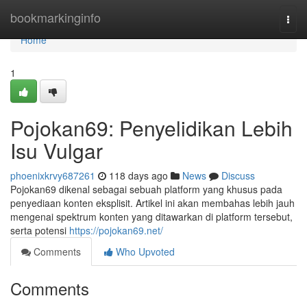
Home
bookmarkinginfo
Togg
navi
Home
1
Pojokan69: Penyelidikan Lebih
Isu Vulgar
phoenixkrvy687261
118 days ago
News
Discuss
Pojokan69 dikenal sebagai sebuah platform yang khusus pada
penyediaan konten eksplisit. Artikel ini akan membahas lebih jauh
mengenai spektrum konten yang ditawarkan di platform tersebut,
serta potensi
https://pojokan69.net/
Comments
Who Upvoted
Comments