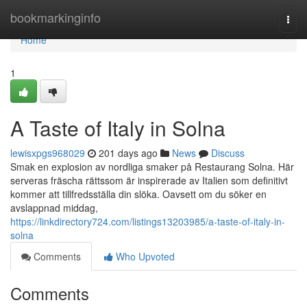
Home
bookmarkinginfo
Togg
navi
Home
1
A Taste of Italy in Solna
lewisxpgs968029
201 days ago
News
Discuss
Smak en explosion av nordliga smaker på Restaurang Solna. Här
serveras fräscha rättssom är inspirerade av Italien som definitivt
kommer att tillfredsställa din slöka. Oavsett om du söker en
avslappnad middag,
https://linkdirectory724.com/listings13203985/a-taste-of-italy-in-
solna
Comments
Who Upvoted
Comments