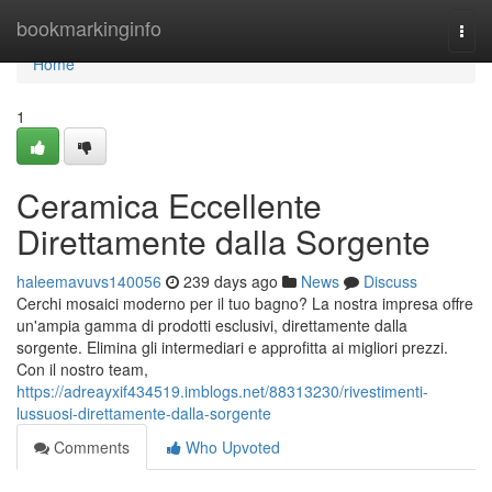
Home
bookmarkinginfo
Togg
navi
Home
1
Ceramica Eccellente
Direttamente dalla Sorgente
haleemavuvs140056
239 days ago
News
Discuss
Cerchi mosaici moderno per il tuo bagno? La nostra impresa offre
un'ampia gamma di prodotti esclusivi, direttamente dalla
sorgente. Elimina gli intermediari e approfitta ai migliori prezzi.
Con il nostro team,
https://adreayxif434519.imblogs.net/88313230/rivestimenti-
lussuosi-direttamente-dalla-sorgente
Comments
Who Upvoted