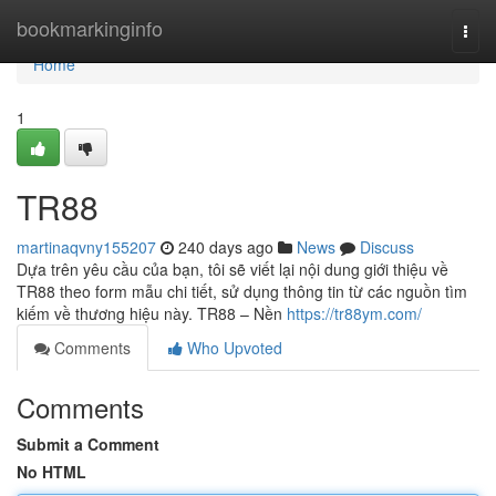
Home
bookmarkinginfo
Togg
navi
Home
1
TR88
martinaqvny155207
240 days ago
News
Discuss
Dựa trên yêu cầu của bạn, tôi sẽ viết lại nội dung giới thiệu về
TR88 theo form mẫu chi tiết, sử dụng thông tin từ các nguồn tìm
kiếm về thương hiệu này. TR88 – Nền
https://tr88ym.com/
Comments
Who Upvoted
Comments
Submit a Comment
No HTML