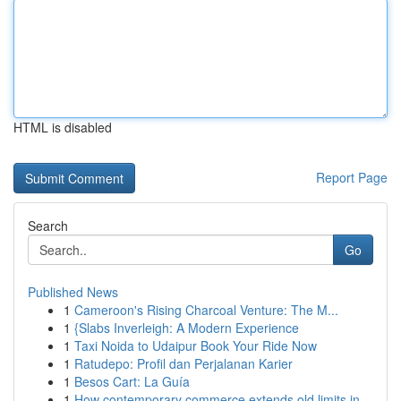
HTML is disabled
Report Page
Search
Go
Published News
1
Cameroon's Rising Charcoal Venture: The M...
1
{Slabs Inverleigh: A Modern Experience
1
Taxi Noida to Udaipur Book Your Ride Now
1
Ratudepo: Profil dan Perjalanan Karier
1
Besos Cart: La Guía
1
How contemporary commerce extends old limits in...