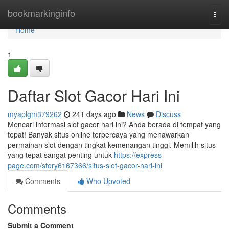
Home
bookmarkinginfo
Togg
navi
Home
1
Daftar Slot Gacor Hari Ini
myaplgm379262
241 days ago
News
Discuss
Mencari informasi slot gacor hari ini? Anda berada di tempat yang
tepat! Banyak situs online terpercaya yang menawarkan
permainan slot dengan tingkat kemenangan tinggi. Memilih situs
yang tepat sangat penting untuk
https://express-
page.com/story6167366/situs-slot-gacor-hari-ini
Comments
Who Upvoted
Comments
Submit a Comment