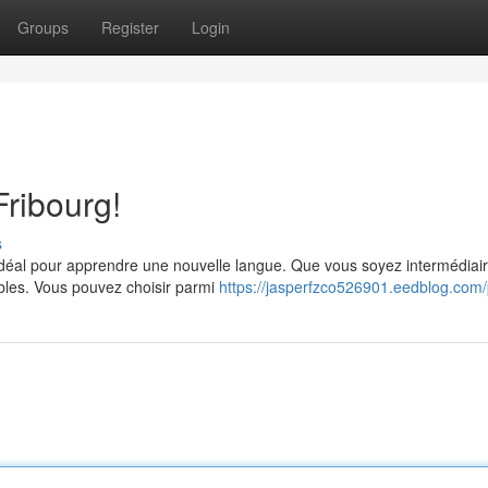
Groups
Register
Login
ribourg!
s
e idéal pour apprendre une nouvelle langue. Que vous soyez intermédiai
bles. Vous pouvez choisir parmi
https://jasperfzco526901.eedblog.com/p