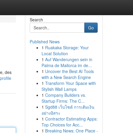
Search
Go
Published News
1
Ruakaka Storage: Your
Local Solution
1
Auf Wanderungen sein in
Palma de Mallorca im de...
1
Uncover the Best AI Tools
re, des
with a New Search Engine
rofile
1
Transform Your Space with
Stylish Wall Lamps
1
Company Builders vs.
Startup Firms: The C...
1
Sgd88 เว็บไซต์ การเติมเงิน
อย่างอิสระ
1
Contractor Estimating Apps:
Top Choices for Acc...
1
Breaking News: One Place -