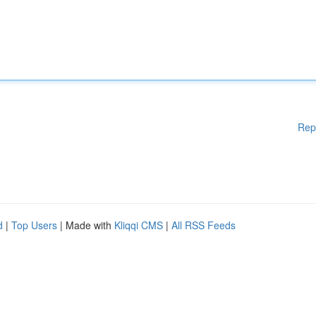
Rep
d
|
Top Users
| Made with
Kliqqi CMS
|
All RSS Feeds