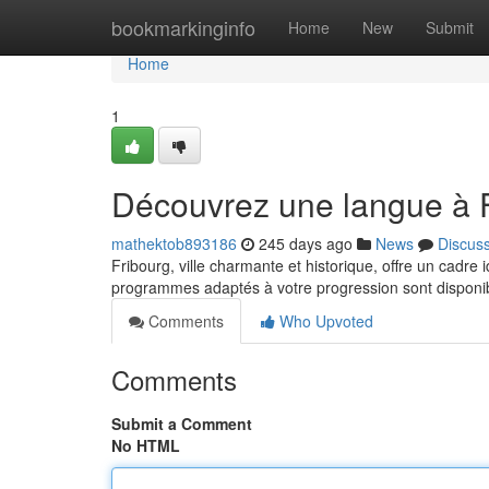
Home
bookmarkinginfo
Home
New
Submit
Home
1
Découvrez une langue à F
mathektob893186
245 days ago
News
Discus
Fribourg, ville charmante et historique, offre un cadr
programmes adaptés à votre progression sont disponi
Comments
Who Upvoted
Comments
Submit a Comment
No HTML