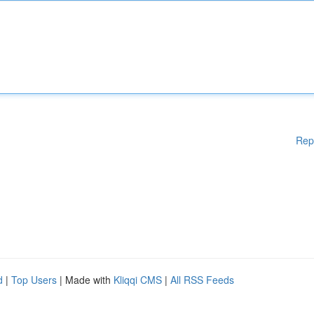
Rep
d
|
Top Users
| Made with
Kliqqi CMS
|
All RSS Feeds