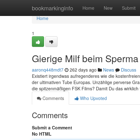
Home
bookmarkinginfo
Home
New
Submit
Home
1
Gierige Milf beim Sperma
aaronq448mdt7
262 days ago
News
Discuss
Existiert irgendwas aufregenderes wie die kostenfreie
der ultimativen Tube Europas. Unzählige perverse Gr
die spitzenmäßigen FSK Films? Damit Du das wirklich v
Comments
Who Upvoted
Comments
Submit a Comment
No HTML