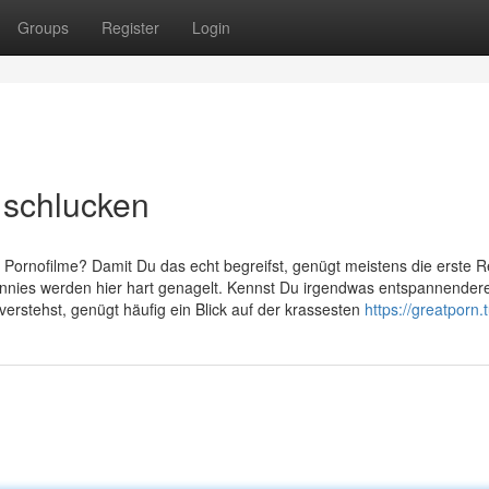
Groups
Register
Login
 schlucken
n Pornofilme? Damit Du das echt begreifst, genügt meistens die erste R
annies werden hier hart genagelt. Kennst Du irgendwas entspannender
erstehst, genügt häufig ein Blick auf der krassesten
https://greatporn.