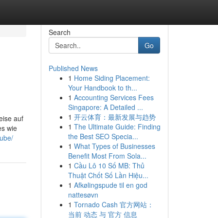
Search
Go
Published News
1
Home Siding Placement:
Your Handbook to th...
1
Accounting Services Fees
Singapore: A Detailed ...
1
开云体育：最新发展与趋势
eise auf
1
The Ultimate Guide: Finding
es wie
the Best SEO Specia...
tube/
1
What Types of Businesses
Benefit Most From Sola...
1
Cầu Lô 10 Số MB: Thủ
Thuật Chốt Số Lần Hiệu...
1
Afkølingspude til en god
nattesøvn
1
Tornado Cash 官方网站：
当前 动态 与 官方 信息