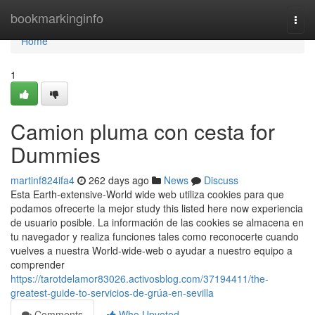
Home
bookmarkinginfo
Togg
navi
Home
1
Camion pluma con cesta for
Dummies
martinf824ifa4
262 days ago
News
Discuss
Esta Earth-extensive-World wide web utiliza cookies para que
podamos ofrecerte la mejor study this listed here now experiencia
de usuario posible. La información de las cookies se almacena en
tu navegador y realiza funciones tales como reconocerte cuando
vuelves a nuestra World-wide-web o ayudar a nuestro equipo a
comprender
https://tarotdelamor83026.activosblog.com/37194411/the-
greatest-guide-to-servicios-de-grúa-en-sevilla
Comments
Who Upvoted