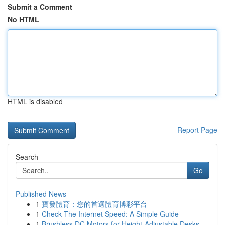
Submit a Comment
No HTML
HTML is disabled
Report Page
Search
Go
Published News
1
寶發體育：您的首選體育博彩平台
1
Check The Internet Speed: A Simple Guide
1
Brushless DC Motors for Height-Adjustable Desks...