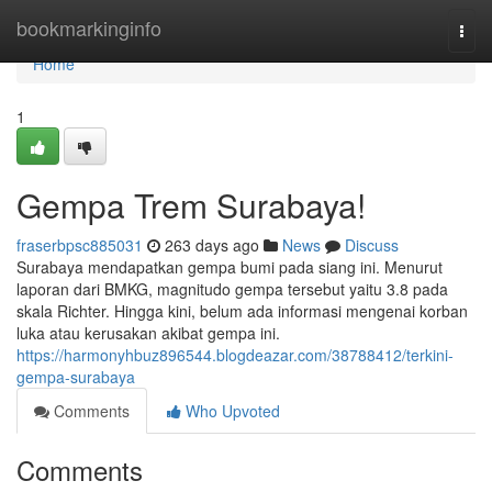
Home
bookmarkinginfo
Togg
navi
Home
1
Gempa Trem Surabaya!
fraserbpsc885031
263 days ago
News
Discuss
Surabaya mendapatkan gempa bumi pada siang ini. Menurut
laporan dari BMKG, magnitudo gempa tersebut yaitu 3.8 pada
skala Richter. Hingga kini, belum ada informasi mengenai korban
luka atau kerusakan akibat gempa ini.
https://harmonyhbuz896544.blogdeazar.com/38788412/terkini-
gempa-surabaya
Comments
Who Upvoted
Comments