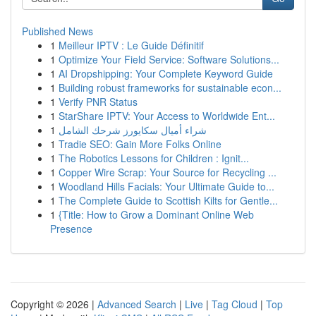
Published News
1
Meilleur IPTV : Le Guide Définitif
1
Optimize Your Field Service: Software Solutions...
1
AI Dropshipping: Your Complete Keyword Guide
1
Building robust frameworks for sustainable econ...
1
Verify PNR Status
1
StarShare IPTV: Your Access to Worldwide Ent...
1
شراء أميال سكايورز شرحك الشامل
1
Tradie SEO: Gain More Folks Online
1
The Robotics Lessons for Children : Ignit...
1
Copper Wire Scrap: Your Source for Recycling ...
1
Woodland Hills Facials: Your Ultimate Guide to...
1
The Complete Guide to Scottish Kilts for Gentle...
1
{Title: How to Grow a Dominant Online Web
Presence
Copyright © 2026 |
Advanced Search
|
Live
|
Tag Cloud
|
Top