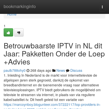
Home
bookmarkinginfo
Togg
navi
Home
1
Betrouwbaarste IPTV in NL dit
Jaar: Pakketten Onder de Loep
+Advies
paulb788ohy0
268 days ago
News
Discuss
1. Inleiding In Nederland is de markt voor internettelevisie de
afgelopen jaren sterk gegroeid, dankzij de opkomst van
breedbandinternet en de toenemende vraag naar alternatieve
televisieoplossingen. IPTV biedt gebruikers de mogelijkheid om
televisie te streamen via internet, in plaats van via reguliere
kabel/satelliet-tv. Dit heeft geleid tot een variatie van
https://marcoynboy.blogunteer.com/37222117/top-providers-in-