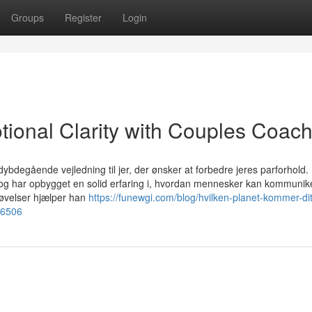
Groups
Register
Login
ional Clarity with Couples Coach
dybdegående vejledning til jer, der ønsker at forbedre jeres parforhold.
r og har opbygget en solid erfaring i, hvordan mennesker kan kommunik
 øvelser hjælper han
https://funewgi.com/blog/hvilken-planet-kommer-dit
=6506