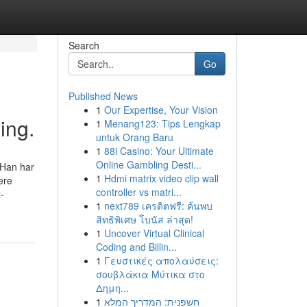
Search
Go
Published News
1
Our Expertise, Your Vision
ing.
1
Menang123: Tips Lengkap
untuk Orang Baru
1
88i Casino: Your Ultimate
Online Gambling Desti...
 Han har
1
Hdmi matrix video clip wall
ere
controller vs matri...
-
1
next789 เครดิตฟรี: ค้นพบ
สิทธิพิเศษ โบนัส ล่าสุด!
1
Uncover Virtual Clinical
Coding and Billin...
1
Γευστικές απολαύσεις:
σουβλάκια Μύτικα στο
Δημη...
1
חשפנית: המדריך המלא