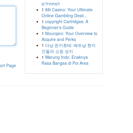
למתחילים
1
88i Casino: Your Ultimate
Online Gambling Desti...
1
copyright Cartridges: A
Beginner's Guide
1
Mounjaro: Your Overview to
Acquire and Perks
1
다낭 돈키호테: 베트남 현지
인들의 쇼핑 성지
1
Warung Indo: Enaknya
Rasa Bangsa di Poi Area
ort Page