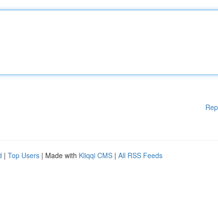
Rep
d
|
Top Users
| Made with
Kliqqi CMS
|
All RSS Feeds