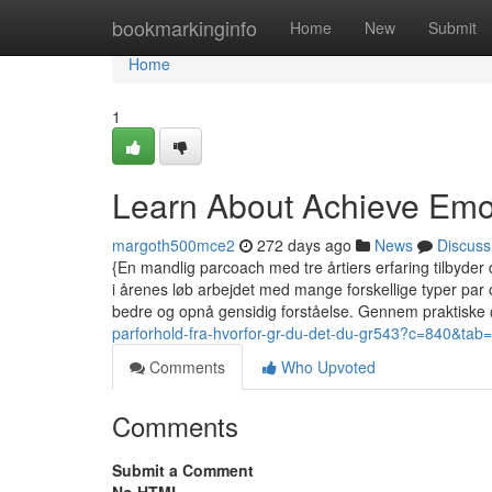
Home
bookmarkinginfo
Home
New
Submit
Home
1
Learn About Achieve Emot
margoth500mce2
272 days ago
News
Discuss
{En mandlig parcoach med tre årtiers erfaring tilbyder 
i årenes løb arbejdet med mange forskellige typer pa
bedre og opnå gensidig forståelse. Gennem praktiske
parforhold-fra-hvorfor-gr-du-det-du-gr543?c=840&tab
Comments
Who Upvoted
Comments
Submit a Comment