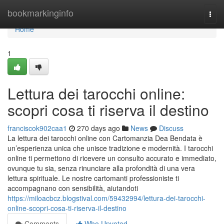
Home
bookmarkinginfo
Togg
navi
Home
1
Lettura dei tarocchi online:
scopri cosa ti riserva il destino
franciscok902caa1
270 days ago
News
Discuss
La lettura dei tarocchi online con Cartomanzia Dea Bendata è
un’esperienza unica che unisce tradizione e modernità. I tarocchi
online ti permettono di ricevere un consulto accurato e immediato,
ovunque tu sia, senza rinunciare alla profondità di una vera
lettura spirituale. Le nostre cartomanti professioniste ti
accompagnano con sensibilità, aiutandoti
https://miloacbcz.blogstival.com/59432994/lettura-dei-tarocchi-
online-scopri-cosa-ti-riserva-il-destino
Comments
Who Upvoted