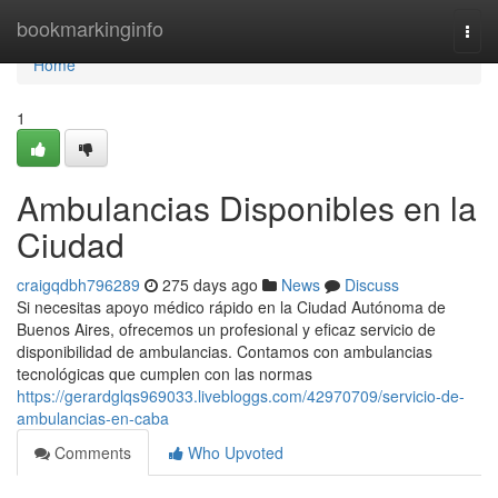
Home
bookmarkinginfo
Togg
navi
Home
1
Ambulancias Disponibles en la
Ciudad
craigqdbh796289
275 days ago
News
Discuss
Si necesitas apoyo médico rápido en la Ciudad Autónoma de
Buenos Aires, ofrecemos un profesional y eficaz servicio de
disponibilidad de ambulancias. Contamos con ambulancias
tecnológicas que cumplen con las normas
https://gerardglqs969033.livebloggs.com/42970709/servicio-de-
ambulancias-en-caba
Comments
Who Upvoted