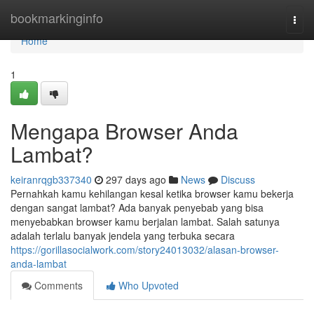
Home
bookmarkinginfo
Togg
navi
Home
1
Mengapa Browser Anda
Lambat?
keiranrqgb337340
297 days ago
News
Discuss
Pernahkah kamu kehilangan kesal ketika browser kamu bekerja
dengan sangat lambat? Ada banyak penyebab yang bisa
menyebabkan browser kamu berjalan lambat. Salah satunya
adalah terlalu banyak jendela yang terbuka secara
https://gorillasocialwork.com/story24013032/alasan-browser-
anda-lambat
Comments
Who Upvoted