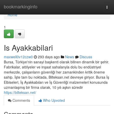
Home
bookmarkinginfo
Togg
navi
Home
1
Is Ayakkabilari
maxwell0v12czw0
293 days ago
News
Discuss
Bursa, Türkiye'nin sanayi başkenti olarak bilinen dinamik bir şehir.
Fabrikalar, atölyeler ve inşaat sahalarıyla dolu bu endüstriyel
merkezde, çalışanların güvenliği her zamankinden kritik öneme
sahip. İşte tam bu noktada, Bilteksan.net devreye giriyor. Bursa İş
Elbiseleri, İş Ayakkabıları ve İş Güvenliği malzemeleri konusunda
uzmanlaşmış bir firma olarak, 10 yılı aşkın süredir
https://bilteksan.net/
Comments
Who Upvoted
Comments