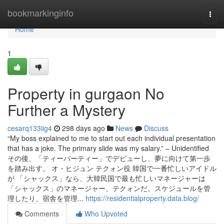
Home
bookmarkinginfo
Togg
navi
Home
1
Property in gurgaon No
Further a Mystery
cesarq133iig4
298 days ago
News
Discuss
“My boss explained to me to start out each individual presentation
that has a joke. The primary slide was my salary.” – Unidentified
その後、「ティーパーティー」でデビューし、夢に向けて第一歩
を踏み出す。 オ・ヒジュン テクォン役 韓国で一番忙しいアイドル
が 「シャックス」なら、大韓民国で最も忙しいマネージャーは
「シャックス」のマネージャー、テクォンだ。スケジュールを管
理したり、宿舎を管理...
https://residentialproperty.data.blog/
Comments
Who Upvoted