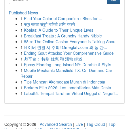
Published News
1
Find Your Colorful Companion : Birds for ...
1
मधुर मटका संपूर्ण माहिती आणि रहस्ये
1
Koalas: A Guide to Their Unique Lives
1
Breakfast Treats : A Crunchy Handy Nibble
1
88m: The Online Casino Everyone is Talking About
1
네이버 연결 시 주의! Omeglatv.com 와 동 관...
1
Ending Gout Attacks: Your Comprehensive Guide
1
J9平台： 特别 优惠 和 活动 综述
1
Epoxy Flooring Long Island NY: Durable & Stylis...
1
Mobile Mechanic Mansfield TX: On-Demand Car
Repair
1
Tips Mencari Akomodasi Murah di Indonesia
1
Brokers Elite 2026: Los Inmobiliarios Más Desta...
1
Labu55: Tempat Taruhan Virtual Unggul di Negeri...
Copyright © 2026 |
Advanced Search
|
Live
|
Tag Cloud
|
Top