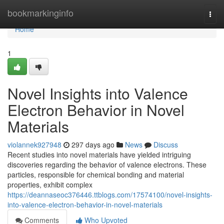
Home
bookmarkinginfo
Togg
navi
Home
1
Novel Insights into Valence
Electron Behavior in Novel
Materials
violannek927948
297 days ago
News
Discuss
Recent studies into novel materials have yielded intriguing
discoveries regarding the behavior of valence electrons. These
particles, responsible for chemical bonding and material
properties, exhibit complex
https://deannaseoc376446.ttblogs.com/17574100/novel-insights-
into-valence-electron-behavior-in-novel-materials
Comments
Who Upvoted