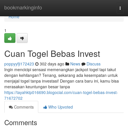
Home
bookmarkinginfo
Togg
navi
Home
1
Cuan Togel Bebas Invest
poppyyfji172423
302 days ago
News
Discuss
Ingin mencicipi sensasi memenangkan jackpot togel tapi takut
dengan kehilangan? Tenang, sekarang ada kesempatan untuk
menjajal togel tanpa investasi! Dengan cara baru ini, kamu bisa
merasakan keuntungan besar tanpa
https://tayahktp016690.blogocial.com/cuan-togel-bebas-invest-
71672702
Comments
Who Upvoted
Comments