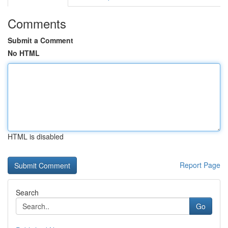
Comments
Submit a Comment
No HTML
HTML is disabled
Report Page
Search
Go