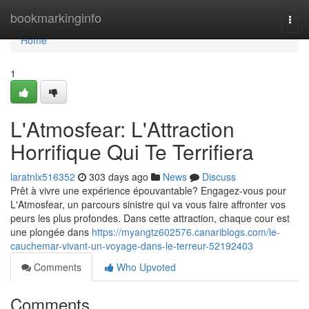
Home
bookmarkinginfo
Togg
navi
Home
1
L'Atmosfear: L'Attraction
Horrifique Qui Te Terrifiera
laratnlx516352
303 days ago
News
Discuss
Prêt à vivre une expérience épouvantable? Engagez-vous pour
L'Atmosfear, un parcours sinistre qui va vous faire affronter vos
peurs les plus profondes. Dans cette attraction, chaque cour est
une plongée dans
https://myangtz602576.canariblogs.com/le-
cauchemar-vivant-un-voyage-dans-le-terreur-52192403
Comments
Who Upvoted
Comments