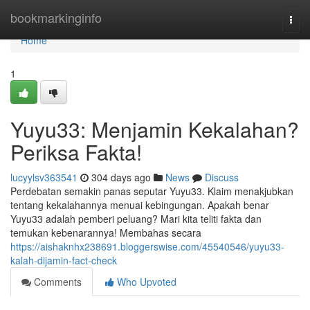
Home
bookmarkinginfo
Togg
navi
Home
1
Yuyu33: Menjamin Kekalahan?
Periksa Fakta!
lucyylsv363541
304 days ago
News
Discuss
Perdebatan semakin panas seputar Yuyu33. Klaim menakjubkan
tentang kekalahannya menuai kebingungan. Apakah benar
Yuyu33 adalah pemberi peluang? Mari kita teliti fakta dan
temukan kebenarannya! Membahas secara
https://aishaknhx238691.bloggerswise.com/45540546/yuyu33-
kalah-dijamin-fact-check
Comments
Who Upvoted