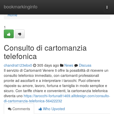
Home
bookmarkinginfo
Togg
navi
Home
1
Consulto di cartomanzia
telefonica
chandrat123ebx0
305 days ago
News
Discuss
Il servizio di Cartomanti Venere ti offre la possibilità di ricevere un
consulto telefonico immediato, con cartomanti professionali
pronte ad ascoltarti e a interpretare i tarocchi. Puoi ottenere
risposte su amore, lavoro, fortuna e famiglia in modo semplice e
sicuro. Con tariffe chiare e convenienti, la cartomanzia telefonica
diventa uno
https://tarocchi-fortuna81469.alltdesign.com/consulto-
di-cartomanzia-telefonica-56422232
Comments
Who Upvoted