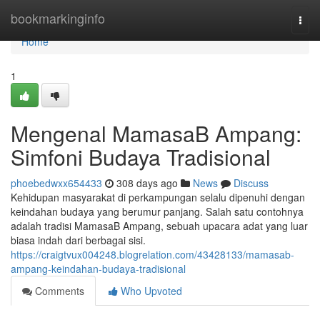
Home
bookmarkinginfo
Togg
navi
Home
1
Mengenal MamasaB Ampang:
Simfoni Budaya Tradisional
phoebedwxx654433
308 days ago
News
Discuss
Kehidupan masyarakat di perkampungan selalu dipenuhi dengan
keindahan budaya yang berumur panjang. Salah satu contohnya
adalah tradisi MamasaB Ampang, sebuah upacara adat yang luar
biasa indah dari berbagai sisi.
https://craigtvux004248.blogrelation.com/43428133/mamasab-
ampang-keindahan-budaya-tradisional
Comments
Who Upvoted