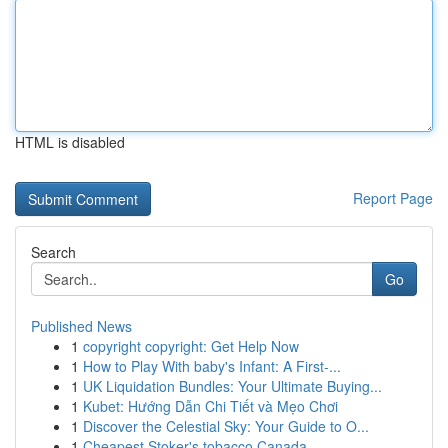
HTML is disabled
Report Page
Search
Go
Published News
1
copyright copyright: Get Help Now
1
How to Play With baby's Infant: A First-...
1
UK Liquidation Bundles: Your Ultimate Buying...
1
Kubet: Hướng Dẫn Chi Tiết và Mẹo Chơi
1
Discover the Celestial Sky: Your Guide to O...
1
Cheapest Stoker's tobacco Canada