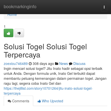
Home
bookmarkinginfo
Togg
navi
Home
1
Solusi Togel Solusi Togel
Terpercaya
zoexiou746489
308 days ago
News
Discuss
Ingin mencari solusi togel? Jitu Inato hadir sebagai opsi terbaik
untuk Anda. Dengan formula unik, Inato Gel terbukti dapat
membantu peluang kemenangan dalam permainan togel. Jangan
ragu lagi, segera coba Inato Gel dan
https://thejillist.com/story10701264/jitu-inato-solusi-togel-
terpercaya
Comments
Who Upvoted