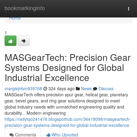
Home
bookmarkinginfo
Togg
navi
Home
1
MASGearTech: Precision Gear
Systems Designed for Global
Industrial Excellence
margiejnbm939768
324 days ago
News
Discuss
MASGearTech offers precision spur gear, helical gear, planetary
gear, bevel gears, and ring gear solutions designed to meet
global industry needs with unmatched engineering quality and
durability... Modern engineering
https://neilytqo241476.blogspothub.com/36418098/masgeartech-
precision-gear-systems-designed-for-global-industrial-excellence
Comments
Who Upvoted