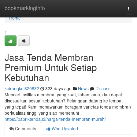
Home
bookmarkinginfo
Togg
navi
Home
1
Jasa Tenda Membran
Premium Untuk Setiap
Kebutuhan
keiranqkoi820832
323 days ago
News
Discuss
Mencari fasilitas membran yang kuat, tahan lama, dan dapat
disesuaikan sesuai kebutuhan? Pelanggan datang ke tempat
yang tepat! Kami menawarkan beragam varietas tenda membran
berkualitas tinggi yang siap memenuhi
https://pabriktenda.id/harga-tenda-membran-murah/
Comments
Who Upvoted