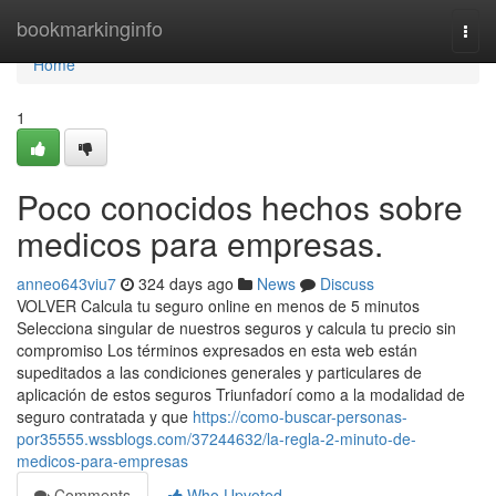
Home
bookmarkinginfo
Togg
navi
Home
1
Poco conocidos hechos sobre
medicos para empresas.
anneo643viu7
324 days ago
News
Discuss
VOLVER Calcula tu seguro online en menos de 5 minutos
Selecciona singular de nuestros seguros y calcula tu precio sin
compromiso Los términos expresados en esta web están
supeditados a las condiciones generales y particulares de
aplicación de estos seguros Triunfadorí como a la modalidad de
seguro contratada y que
https://como-buscar-personas-
por35555.wssblogs.com/37244632/la-regla-2-minuto-de-
medicos-para-empresas
Comments
Who Upvoted