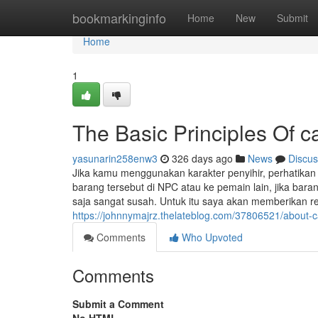
Home
bookmarkinginfo
Home
New
Submit
Home
1
The Basic Principles Of 
yasunarin258enw3
326 days ago
News
Discus
Jika kamu menggunakan karakter penyihir, perhatikan 
barang tersebut di NPC atau ke pemain lain, jika ba
saja sangat susah. Untuk itu saya akan memberikan
https://johnnymajrz.thelateblog.com/37806521/about
Comments
Who Upvoted
Comments
Submit a Comment