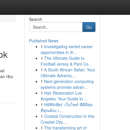
Search
Go
Published News
1
Investigating varied career
ok
opportunities in th...
1
The Ultimate Guide to
Football Jersey & Pant Co...
1
A South African Safari: Your
ual
Ultimate Adventu...
an ribu
1
Next generation computing
systems promise advan...
1
Hair Restoration Los
Angeles: Your Guide to ...
1
HitWinBet: เว็บไซต์ ที่ดีที่สุด
ที่คุณต้อง เ...
1
Coastal Construction in this
Coastal City,...
1
The transforming art of