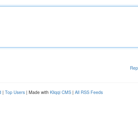
Rep
d
|
Top Users
| Made with
Kliqqi CMS
|
All RSS Feeds