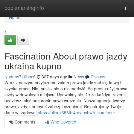
Home
bookmarkinginfo
Togg
navi
Home
1
Fascination About prawo jazdy
ukraina kupno
lyndony716bpc6
327 days ago
News
Discuss
Wraz z naszym przyjazdem zakup prawa jazdy stał się łatwą i
szybką pracą. Nie musisz się o nic martwić. Po prostu użyj prawa
jazdy w dowolnym miejscu. Upewnimy się, że za każdym razem
będziesz mieć bezproblemowe wrażenia. Nasza agencja tworzy
prawo jazdy z pełnymi zabezpieczeniami. Rejestrujemy Twoje
dane w rządowej
https://ellenx656tbl4.nytechwiki.com/user
Comments
Who Upvoted