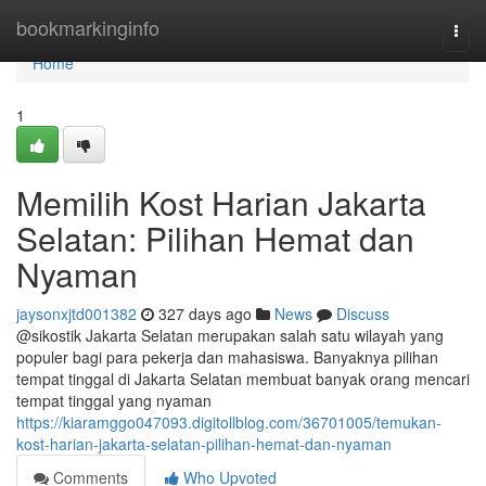
Home
bookmarkinginfo
Togg
navi
Home
1
Memilih Kost Harian Jakarta
Selatan: Pilihan Hemat dan
Nyaman
jaysonxjtd001382
327 days ago
News
Discuss
@sikostik Jakarta Selatan merupakan salah satu wilayah yang
populer bagi para pekerja dan mahasiswa. Banyaknya pilihan
tempat tinggal di Jakarta Selatan membuat banyak orang mencari
tempat tinggal yang nyaman
https://kiaramggo047093.digitollblog.com/36701005/temukan-
kost-harian-jakarta-selatan-pilihan-hemat-dan-nyaman
Comments
Who Upvoted